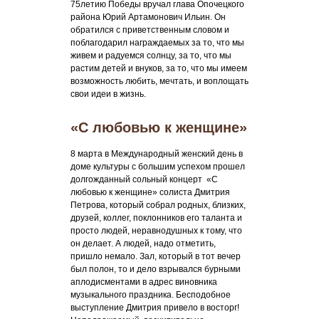
75летию Победы вручал глава Опочецкого
района Юрий Артамонович Ильин. Он
обратился с приветственным словом и
поблагодарил награждаемых за то, что мы
живем и радуемся солнцу, за то, что мы
растим детей и внуков, за то, что мы имеем
возможность любить, мечтать, и воплощать
свои идеи в жизнь.
«С любовью к женщине»
8 марта в Международный женский день в
доме культуры с большим успехом прошел
долгожданный сольный концерт «С
любовью к женщине» солиста Дмитрия
Петрова, который собрал родных, близких,
друзей, коллег, поклонников его таланта и
просто людей, неравнодушных к тому, что
он делает. А людей, надо отметить,
пришло немало. Зал, который в тот вечер
был полон, то и дело взрывался бурными
аплодисментами в адрес виновника
музыкального праздника. Бесподобное
выступление Дмитрия привело в восторг!