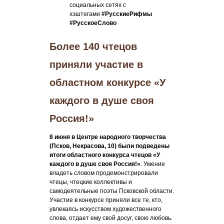
социальных сетях с
хэштегами
#РусскиеРифмы
#РусскоеСлово
Более 140 чтецов
приняли участие в
областном конкурсе «У
каждого в душе своя
Россия!»
8 июня в Центре народного творчества
(Псков, Некрасова, 10) были подведены
итоги областного конкурса чтецов «У
каждого в душе своя Россия!»
. Умение
владеть словом продемонстрировали
чтецы, чтецкие коллективы и
самодеятельные поэты Псковской области.
Участие в конкурсе приняли все те, кто,
увлекаясь искусством художественного
слова, отдает ему свой досуг, свою любовь.