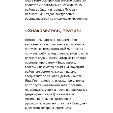
году в конкурсе приняли участие более 35
солистов и 6 вокальных ансамбля из 15
районов области и городов Пскова и
Великих Лук. Каждое выступление
оценивало жюри по следующим критериям:
«Знакомьтесь, театр!»
«Театр начинается с вешалки». Это
выражение знают многие, а возможность
погрузиться в удивительный мир театра
получили ребята подготовительной группы
детского сада «Лучик», которые 13 ноября
посетили программу «Знакомьтесь,
театр!». Знакомство ребят с «Опочецким
районным домом культуры» начала
специалист по работе с детьми Зонова
Яна. Ребята посетили кассу, прогулялись
по холлу танцевального зала, посетили
гримёрную комнату, а после направились к
дверям режиссёра Дома культуры
Архиповой Татьяне Николаевне -
руководителя уличного театра «Кавардак»
и детского театра «Переменка».