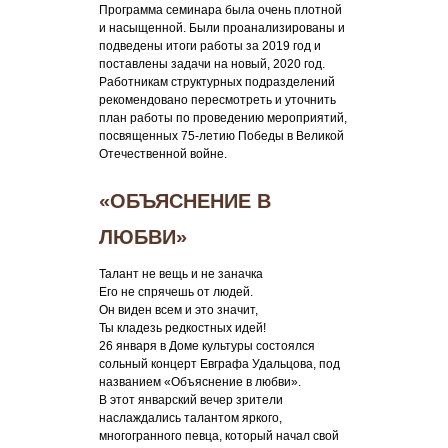
Программа семинара была очень плотной
и насыщенной. Были проанализированы и
подведены итоги работы за 2019 год и
поставлены задачи на новый, 2020 год.
Работникам структурных подразделений
рекомендовано пересмотреть и уточнить
план работы по проведению мероприятий,
посвященных 75-летию Победы в Великой
Отечественной войне.
«ОБЪЯСНЕНИЕ В
ЛЮБВИ»
Талант не вещь и не заначка
Его не спрячешь от людей.
Он виден всем и это значит,
Ты кладезь редкостных идей!
26 января в Доме культуры состоялся
сольный концерт Евграфа Удальцова, под
названием «Объяснение в любви».
В этот январский вечер зрители
наслаждались талантом яркого,
многогранного певца, который начал свой