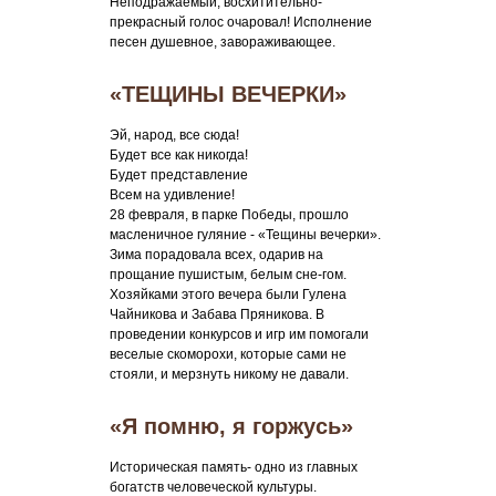
Неподражаемый, восхитительно-
прекрасный голос очаровал! Исполнение
песен душевное, завораживающее.
«ТЕЩИНЫ ВЕЧЕРКИ»
Эй, народ, все сюда!
Будет все как никогда!
Будет представление
Всем на удивление!
28 февраля, в парке Победы, прошло
масленичное гуляние - «Тещины вечерки».
Зима порадовала всех, одарив на
прощание пушистым, белым сне-гом.
Хозяйками этого вечера были Гулена
Чайникова и Забава Пряникова. В
проведении конкурсов и игр им помогали
веселые скоморохи, которые сами не
стояли, и мерзнуть никому не давали.
«Я помню, я горжусь»
Историческая память- одно из главных
богатств человеческой культуры.