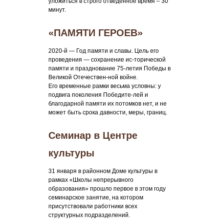
уложиться в строго отведенное время – 30
минут.
«ПАМЯТИ ГЕРОЕВ»
2020-й — Год памяти и славы. Цель его
проведения — сохранение ис-торической
памяти и празднование 75-летия Победы в
Великой Отечествен-ной войне.
Его временные рамки весьма условны: у
подвига поколения Победите-лей и
благодарной памяти их потомков нет, и не
может быть срока давности, меры, границ.
Семинар в Центре
культуры
31 января в районном Доме культуры в
рамках «Школы непрерывного
образования» прошло первое в этом году
семинарское занятие, на котором
присутствовали работники всех
структурных подразделений.