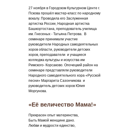
27 ноября в Городском Культурном Центе г.
Пскова прошёл мастер-класс по народному
вокалу. Проводила его Заслуженная
артистка России, Народная артистка
Башкортостана, преподователь училища
им. Гнесеных - Татьяна Петрова. В
семинаре принимали участие
руководители Народных самодеятельных
хоров области, руководители детских
хоров, преподаватели и учащиеся
колледжа культуры и искусства им
Римского- Корсаково. Опочецкий район на
семинаре представляли руководители
Народного самодеятельного хора «Русской
песни» Маргарита Сазончикова и
руководитель детских хоров Юлия
Моргунова.
«Её величество Мама!»
Прекрасен опыт материнства,
Быть Мамой женщине дано.
Любви и мудрости единство,