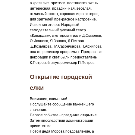
выразились зрители: постановка очень
интересная, праздничная, веселая,
отличный сюжет, хорошая игра актеров,
для зрителей прекрасное настроение.
Исполнил это все Народный
самодеятельный уличный театр
«Кавардак», в котором играли Д.Смирнов,
О.Иванова, Я.Зонова, Д.Петров
,Е.Козьякова, М.Сазончикова, Т.Архипова
она же режиссер программы. Прекрасные
декорации и свет были предоставлены
К.Петровой ,звукорежиссер П.Петров.
Открытие городской
елки
Внимание, внимание!
Послушайте сообщение важнейшего
значения.
Первое событие - праздника открытие.
Затем впоследствии администрации
приветствие.
Потом деда Мороза поздравление, а