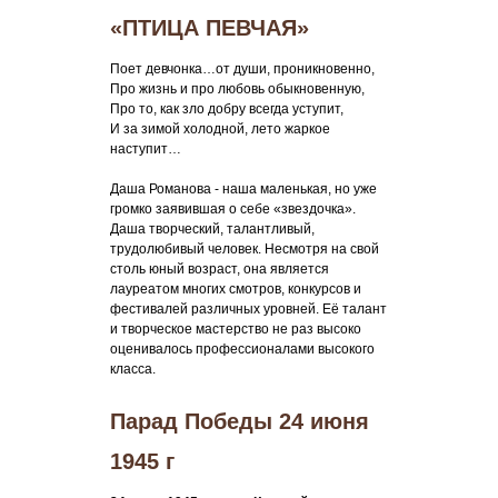
«ПТИЦА ПЕВЧАЯ»
Поет девчонка…от души, проникновенно,
Про жизнь и про любовь обыкновенную,
Про то, как зло добру всегда уступит,
И за зимой холодной, лето жаркое
наступит…
Даша Романова - наша маленькая, но уже
громко заявившая о себе «звездочка».
Даша творческий, талантливый,
трудолюбивый человек. Несмотря на свой
столь юный возраст, она является
лауреатом многих смотров, конкурсов и
фестивалей различных уровней. Её талант
и творческое мастерство не раз высоко
оценивалось профессионалами высокого
класса.
Парад Победы 24 июня
1945 г