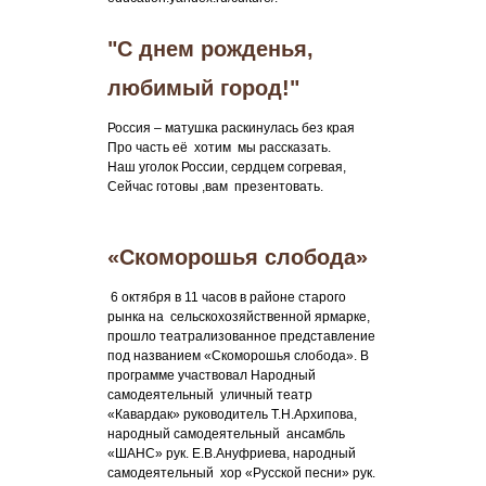
"С днем рожденья,
любимый город!"
Россия – матушка раскинулась без края
Про часть её хотим мы рассказать.
Наш уголок России, сердцем согревая,
Сейчас готовы ,вам презентовать.
«Скоморошья слобода»
6 октября в 11 часов в районе старого
рынка на сельскохозяйственной ярмарке,
прошло театрализованное представление
под названием «Скоморошья слобода». В
программе участвовал Народный
самодеятельный уличный театр
«Кавардак» руководитель Т.Н.Архипова,
народный самодеятельный ансамбль
«ШАНС» рук. Е.В.Ануфриева, народный
самодеятельный хор «Русской песни» рук.