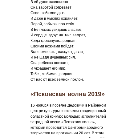
В её душе заключено.
Она заботой согревает
Свое любимое дитя.
И даже в мыслях охраняет,
Порой, забыв и про себя
В Её глазах увидишь счастье,
И сердце вдруг на миг замрет,
Когда кровинушка родная,
Своими ножками пойдет.
Всю нежность , ласку отдавая,
И не щадя душевных сил,
Она ребенка опекает,
И украшает его мир.
Тебе , любимая, родная,
От нас от всех земной поклон,
«Псковская волна 2019»
16 ноября в поселке Дедовичи в Районном
центре культуры состоялся традиционный
областной конкурс молодых исполнителей
эстрадной песни «Псковская волна»,
который проводится Центром народного
творчества на протяжении 20 лет. В этом