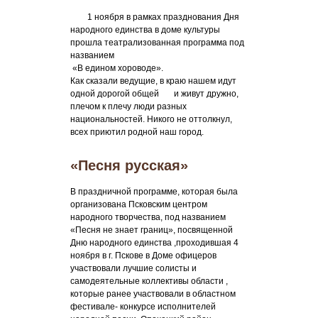
1 ноября в рамках празднования Дня
народного единства в доме культуры
прошла театрализованная программа под
названием
«В едином хороводе».
Как сказали ведущие, в краю нашем идут
одной дорогой общей и живут дружно,
плечом к плечу люди разных
национальностей. Никого не оттолкнул,
всех приютил родной наш город.
«Песня русская»
В праздничной программе, которая была
организована Псковским центром
народного творчества, под названием
«Песня не знает границ», посвященной
Дню народного единства ,проходившая 4
ноября в г. Пскове в Доме офицеров
участвовали лучшие солисты и
самодеятельные коллективы области ,
которые ранее участвовали в областном
фестивале- конкурсе исполнителей