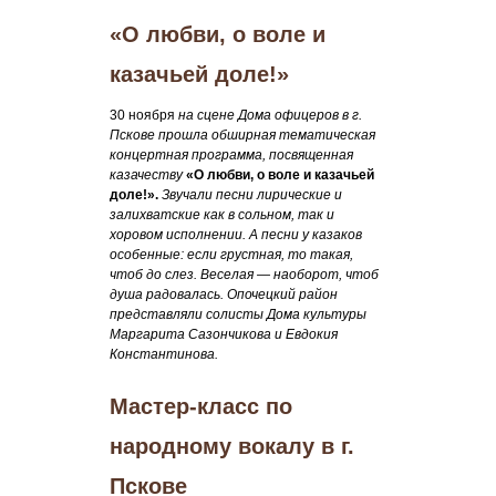
«О любви, о воле и
казачьей доле!»
30 ноября
на сцене Дома офицеров в г.
Пскове прошла обширная тематическая
концертная программа, посвященная
казачеству
«О любви, о воле и казачьей
доле!».
Звучали песни лирические и
залихватские как в сольном, так и
хоровом исполнении. А песни у казаков
особенные: если грустная, то такая,
чтоб до слез. Веселая — наоборот, чтоб
душа радовалась. Опочецкий район
представляли солисты Дома культуры
Маргарита Сазончикова и Евдокия
Константинова.
Мастер-класс по
народному вокалу в г.
Пскове