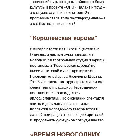
творческий путь со сцены районного Дома
культуры в проекте «ОНИ». Талант и труд –
залог успеха для исполнителя. Эта
программа стала тому подтверждением – в
зале был полный аншлаг!
"Королевская корова"
8 января в гости из г. Резекне (Латвия) в
Опочецкий дом культуры приезжала
молодёжная театральная студия "Йорик" с
постановкой "Королевская корова" по
пьесе Л. Титовой и А. Староторжского.
Руководитель Лариса Яковлевна Щукина.
Это была сказка, которую зритель принял
очень тепло и радушно. Переодически
постановка сопровождалась
аплодисментами. По окончании спектакля
зрители делились впечатлениями.
Коллектив молодежного театра готов в
далнейшем радовать опочецких зрителей
и продолжать культурное сотрудничество.
«ВРЕМЯ НОВОГОДНИХ