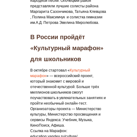
народной песни. Опочецкий район
представляли лучшие солисты района
Маргарита Сазончикова, Татьяна Клевцова
, Полина Максимчук и солистка гимназии
им.А.Д. Петрова Эвелина Миролюбова.
В России пройдёт
«Культурный марафон»
для школьников
В октябре стартовал «
Культурный
марафон
» — всероссийский проект,
который знакомит с мировой и
отечественной культурой. Больше трёх
миллионов школьников смогут
поучаствовать в увлекательных занятиях и
пройти необычный онлайн-тест.
Организаторы проекта — Министерство
культуры, Министерство просвещения и
сервисы Яндекса: Учебник, Музыка,
КиноПоиск, Афиша.
Ссылка на Марафон:
education.yandex.ru/culture/.