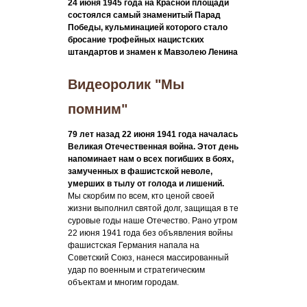
24 июня 1945 года на Красной площади
состоялся самый знаменитый Парад
Победы, кульминацией которого стало
бросание трофейных нацистских
штандартов и знамен к Мавзолею Ленина
Видеоролик "Мы
помним"
79 лет назад 22 июня 1941 года началась
Великая Отечественная война. Этот день
напоминает нам о всех погибших в боях,
замученных в фашистской неволе,
умерших в тылу от голода и лишений.
Мы скорбим по всем, кто ценой своей
жизни выполнил святой долг, защищая в те
суровые годы наше Отечество. Рано утром
22 июня 1941 года без объявления войны
фашистская Германия напала на
Советский Союз, нанеся массированный
удар по военным и стратегическим
объектам и многим городам.