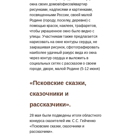
окна своих домов/офисов/квартир
рисунками, надписями и картинками,
посвященными России, своей малой
Родине (городу, поселку, деревне) с
помощью красок, наклеек, трафаретов,
чтобы украшенное окно было видно с
улицы. Участникам также предлагается
нарисовать на окне контуры сердца, не
закрашивая рисунок, сфотографировать
наиболее удачный ракурс вида из окна
через контур сердца и выложить в
социальных сетях с рассказом о своем
городе, дворе, малой Родине (5-12 июня)
«Псковские сказки,
сказочники и
рассказчики».
28 мая были подведены итоги областного
конкурса сказителей им. С.С. Гейченко
«Псковские сказки, сказочники и
рассказчики».