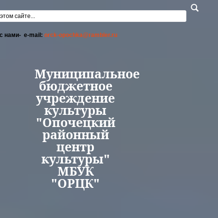
Перейти к основному содержанию
а поиска
с нами- e-mail:
orck-opochka@rambler.ru
Муниципальное
бюджетное
учреждение
культуры
"Опочецкий
районный
центр
культуры"
МБУК
"ОРЦК"