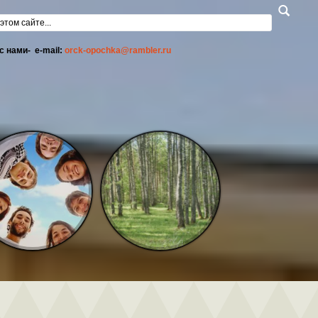
а поиска
с нами- e-mail:
orck-opochka@rambler.ru