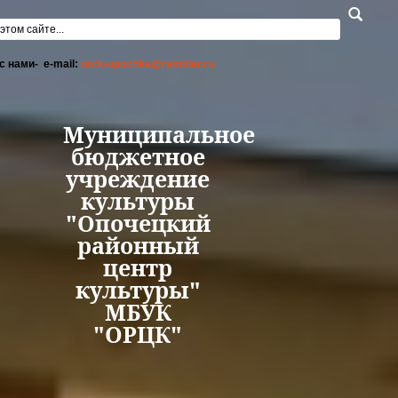
Перейти к основному содержанию
а поиска
с нами- e-mail:
orck-opochka@rambler.ru
Муниципальное
бюджетное
учреждение
культуры
"Опочецкий
районный
центр
культуры"
МБУК
"ОРЦК"