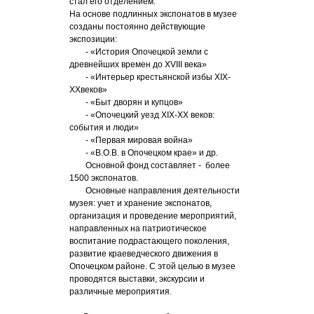
стал его отделением.
На основе подлинных экспонатов в музее
созданы постоянно действующие
экспозиции:
- «История Опочецкой земли с
древнейших времен до XVIII века»
- «Интерьер крестьянской избы XIX-
XXвеков»
- «Быт дворян и купцов»
- «Опочецкий уезд XIX-XX веков:
события и люди»
- «Первая мировая война»
- «В.О.В. в Опочецком крае» и др.
Основной фонд составляет - более
1500 экспонатов.
Основные направления деятельности
музея: учет и хранение экспонатов,
организация и проведение мероприятий,
направленных на патриотическое
воспитание подрастающего поколения,
развитие краеведческого движения в
Опочецком районе. С этой целью в музее
проводятся выставки, экскурсии и
различные мероприятия.