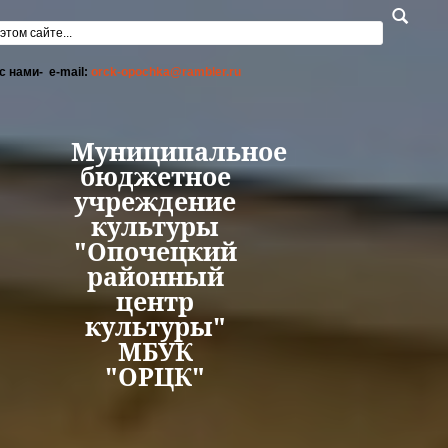
Перейти к основному содержанию
а поиска
с нами- e-mail:
orck-opochka@rambler.ru
Муниципальное
бюджетное
учреждение
культуры
"Опочецкий
районный
центр
культуры"
МБУК
"ОРЦК"