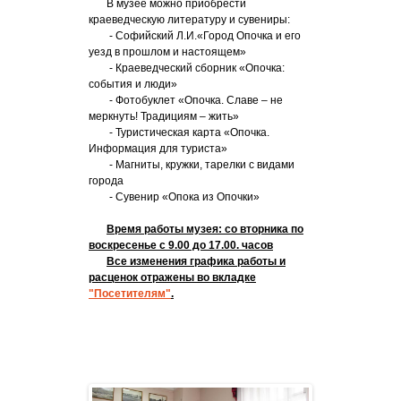
В музее можно приобрести
краеведческую литературу и сувениры:
- Софийский Л.
И.«Город Опочка и его
уезд в прошлом и настоящем»
- Краеведческий сборник «Опочка:
события и люди»
- Фотобуклет «Опочка. Славе – не
меркнуть! Традициям – жить»
- Туристическая карта «Опочка.
Информация для туриста»
- Магниты, кружки, тарелки с видами
города
- Сувенир «Опока из Опочки»
Время работы музея:
со вторника по
воскресенье с 9.00 до 17.00. часов
Все изменения графика работы и
расценок отражены во вкладке
"Посетителям"
.