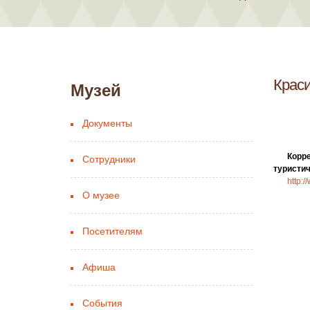
Краси
Музей
Документы
Корре
Сотрудники
туристич
http:
О музее
Посетителям
Афиша
События