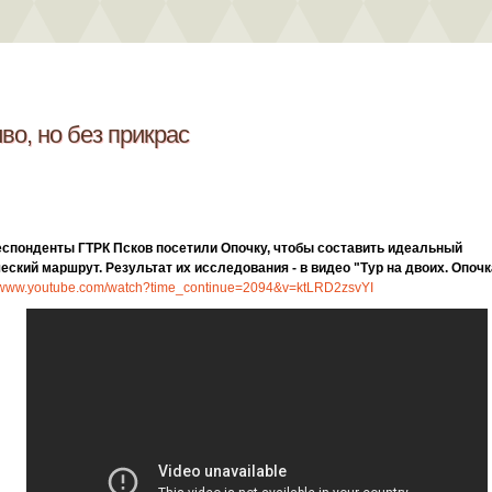
во, но без прикрас
спонденты ГТРК Псков посетили Опочку, чтобы составить идеальный
еский маршрут. Результат их исследования - в видео "Тур на двоих. Опочк
//www.youtube.com/watch?time_continue=2094&v=ktLRD2zsvYI