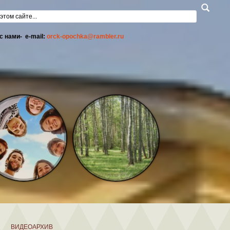
а поиска
с нами- e-mail:
orck-opochka@rambler.ru
ВИДЕОАРХИВ