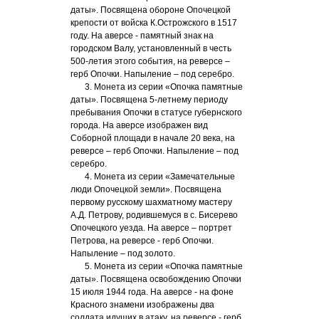
даты». Посвящена обороне Опочецкой
крепости от войска К.Острожского в 1517
году. На аверсе - памятный знак на
городском Валу, установленный в честь
500-летия этого события, на реверсе –
герб Опочки. Напыление – под серебро.
3. Монета из серии «Опочка памятные
даты». Посвящена 5-летнему периоду
пребывания Опочки в статусе губернского
города. На аверсе изображен вид
Соборной площади в начале 20 века, на
реверсе – герб Опочки. Напыление – под
серебро.
4. Монета из серии «Замечательные
люди Опочецкой земли». Посвящена
первому русскому шахматному мастеру
А.Д. Петрову, родившемуся в с. Бисерево
Опочецкого уезда. На аверсе – портрет
Петрова, на реверсе - герб Опочки.
Напыление – под золото.
5. Монета из серии «Опочка памятные
даты». Посвящена освобождению Опочки
15 июля 1944 года. На аверсе - на фоне
Красного знамени изображены два
солдата идущих в атаку, на реверсе - герб