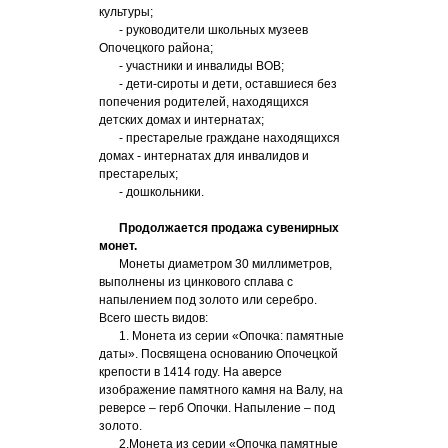
культуры;
- руководители школьных музеев
Опочецкого района;
- участники и инвалиды ВОВ;
- дети-сироты и дети, оставшиеся без
попечения родителей, находящихся
детских домах и интернатах;
- престарелые граждане находящихся
домах - интернатах для инвалидов и
престарелых;
- дошкольники.
Продолжается продажа сувенирных
монет.
Монеты диаметром 30 миллиметров,
выполнены из цинкового сплава с
напылением под золото или серебро.
Всего шесть видов:
1. Монета из серии «Опочка: памятные
даты». Посвящена основанию Опочецкой
крепости в 1414 году. На аверсе
изображение памятного камня на Валу, на
реверсе – герб Опочки. Напыление – под
золото.
2.Монета из серии «Опочка памятные