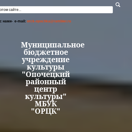
Перейти к основному содержанию
а поиска
с нами- e-mail:
orck-opochka@rambler.ru
Муниципальное
бюджетное
учреждение
культуры
"Опочецкий
районный
центр
культуры"
МБУК
"ОРЦК"