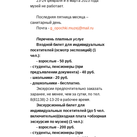
23-24 февраля и 8 марта 2023 года
музей не работает.
Последняя пятница месяца –
санитарный день.
Почта -
g_opochki.muzej@mail.ru
Перечень платных услуг
Входной билет для индивидуальных
посетителей (осмотр экспозиций) (1
чел.):
- взрослые - 50 руб.
- студенты, пенсионеры (при
предъявлении документа) - 40 руб.
- школьники - 20 руб.
- дошкольники - бесплатно.
Экскурсии предпочтительно заказать
заранее, не менее, чем за сутки, по тел.
8(81138) 2-13-20 в рабочее время.
Экскурсионный билет для
индивидуальных посетителей (до 5 чел.
включительно)(входная плата +обзорная
экскурсия по музею) (1 чел.):
- взрослые - 200 руб.
- студенты, пенсионеры (при