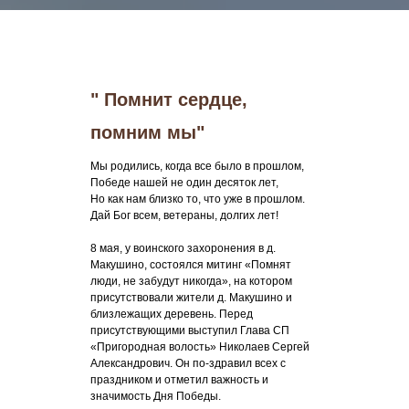
" Помнит сердце,
помним мы"
Мы родились, когда все было в прошлом,
Победе нашей не один десяток лет,
Но как нам близко то, что уже в прошлом.
Дай Бог всем, ветераны, долгих лет!
8 мая, у воинского захоронения в д.
Макушино, состоялся митинг «Помнят
люди, не забудут никогда», на котором
присутствовали жители д. Макушино и
близлежащих деревень. Перед
присутствующими выступил Глава СП
«Пригородная волость» Николаев Сергей
Александрович. Он по-здравил всех с
праздником и отметил важность и
значимость Дня Победы.