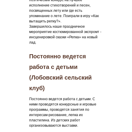
поэтический конкурс на лучшее
исполнение стихотворений и песен,
посвященных лету или где есть
упоминание о лете. Поиграли в игру «Как
вытащить репку?».
Завершилось наше праздничное
мероприятие костюмированной экспромт -
инсценировкой сказки «Репка» на новый
лад.
Постоянно ведется
работа с детьми
(Лобовский сельский
клуб)
Постоянно ведется работа с детьми. С
ними проводятся конкурсные и игровые
программы, проводятся занятия по
интересам-рисование, лепка их
пластилина. Из детских работ
организовываются выставки.