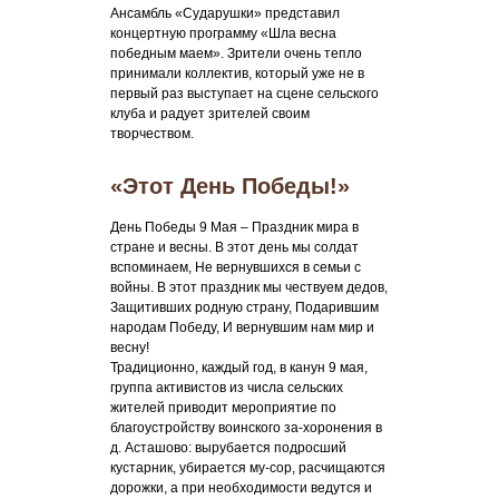
Ансамбль «Сударушки» представил
концертную программу «Шла весна
победным маем». Зрители очень тепло
принимали коллектив, который уже не в
первый раз выступает на сцене сельского
клуба и радует зрителей своим
творчеством.
«Этот День Победы!»
День Победы 9 Мая – Праздник мира в
стране и весны. В этот день мы солдат
вспоминаем, Не вернувшихся в семьи с
войны. В этот праздник мы чествуем дедов,
Защитивших родную страну, Подарившим
народам Победу, И вернувшим нам мир и
весну!
Традиционно, каждый год, в канун 9 мая,
группа активистов из числа сельских
жителей приводит мероприятие по
благоустройству воинского за-хоронения в
д. Асташово: вырубается подросший
кустарник, убирается му-сор, расчищаются
дорожки, а при необходимости ведутся и