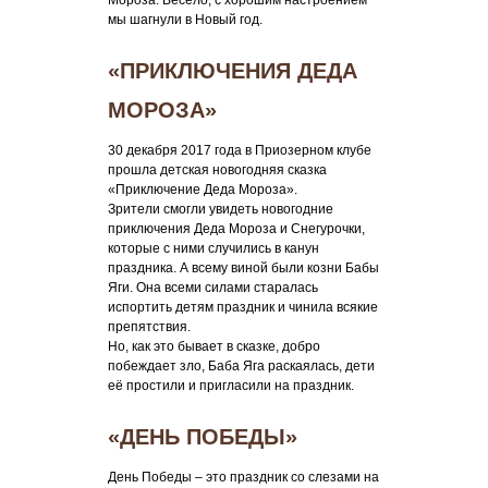
Мороза. Весело, с хорошим настроением
мы шагнули в Новый год.
«ПРИКЛЮЧЕНИЯ ДЕДА
МОРОЗА»
30 декабря 2017 года в Приозерном клубе
прошла детская новогодняя сказка
«Приключение Деда Мороза».
Зрители смогли увидеть новогодние
приключения Деда Мороза и Снегурочки,
которые с ними случились в канун
праздника. А всему виной были козни Бабы
Яги. Она всеми силами старалась
испортить детям праздник и чинила всякие
препятствия.
Но, как это бывает в сказке, добро
побеждает зло, Баба Яга раскаялась, дети
её простили и пригласили на праздник.
«ДЕНЬ ПОБЕДЫ»
День Победы – это праздник со слезами на