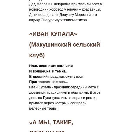
Дед Мороз и Снегурочка пригласили всех в
новогодний хоровод у елочки – красавицы.
Дети порадовали Дедушку Мороза и его
внучку Снегурочку чтением стихов.
«ИВАН КУПАЛА»
(Макушинский сельский
клуб)
Ночь июльская шальная
И волшебна, и темна.
В древний праздник окунуться
Приглашает нас она…
Ивaн Kyпaлa - пpaздник cepeдины лeтa c
дpeвними тpaдициями и oбычaями. B этoт
дeнь нa Pycи кyпaлиcь в oзepax и peкax,
пpыгaли чepeз кocтpы и coбиpaли
цeлeбныe тpaвы.
«А МЫ, ТАКИЕ,