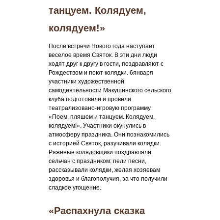
танцуем. Колядуем,
колядуем!»
После встречи Нового года наступает
веселое время Святок. В эти дни люди
ходят друг к другу в гости, поздравляют с
Рождеством и поют колядки. 6января
участники художественной
самодеятельности Макушинского сельского
клуба подготовили и провели
театрализовано-игровую программу
«Поем, пляшем и танцуем. Колядуем,
колядуем!». Участники окунулись в
атмосферу праздника. Они познакомились
с историей Святок, разучивали колядки.
Ряженые колядовщики поздравляли
сельчан с праздником: пели песни,
рассказывали колядки, желая хозяевам
здоровья и благополучия, за что получили
сладкое угощение.
«Распахнула сказка