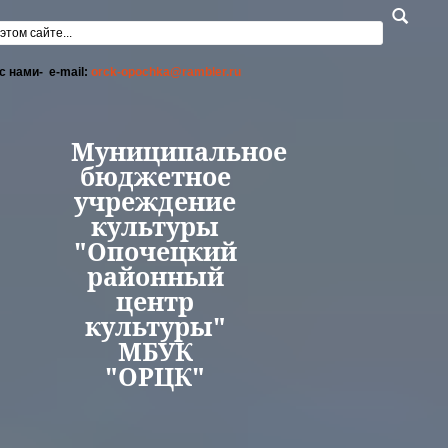
Перейти к основному содержанию
а поиска
с нами- e-mail:
orck-opochka@rambler.ru
Муниципальное
бюджетное
учреждение
культуры
"Опочецкий
районный
центр
культуры"
МБУК
"ОРЦК"