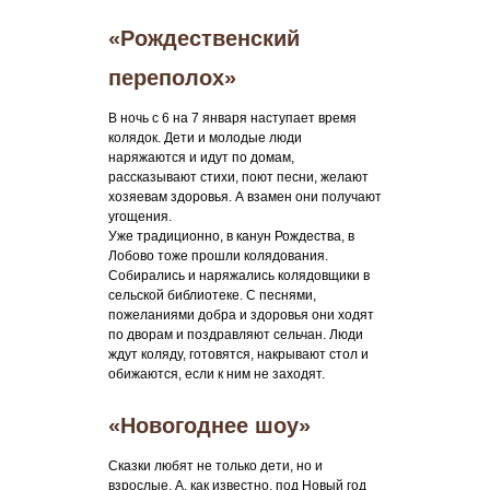
«Рождественский
переполох»
В ночь с 6 на 7 января наступает время
колядок. Дети и молодые люди
наряжаются и идут по домам,
рассказывают стихи, поют песни, желают
хозяевам здоровья. А взамен они получают
угощения.
Уже традиционно, в канун Рождества, в
Лобово тоже прошли колядования.
Собирались и наряжались колядовщики в
сельской библиотеке. С песнями,
пожеланиями добра и здоровья они ходят
по дворам и поздравляют сельчан. Люди
ждут коляду, готовятся, накрывают стол и
обижаются, если к ним не заходят.
«Новогоднее шоу»
Сказки любят не только дети, но и
взрослые. А, как известно, под Новый год