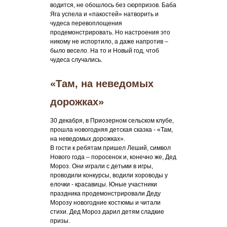
водится, не обошлось без сюрпризов. Баба
Яга успела и «пакостей» натворить и
чудеса перевоплощения
продемонстрировать. Но настроения это
никому не испортило, а даже напротив –
было весело. На то и Новый год, чтоб
чудеса случались.
«Там, на неведомых
дорожках»
30 декабря, в Приозерном сельском клубе,
прошла новогодняя детская сказка - «Там,
на неведомых дорожках».
В гости к ребятам пришел Леший, символ
Нового года – поросенок и, конечно же, Дед
Мороз. Они играли с детьми в игры,
проводили конкурсы, водили хороводы у
елочки - красавицы. Юные участники
праздника продемонстрировали Деду
Морозу новогодние костюмы и читали
стихи. Дед Мороз дарил детям сладкие
призы.