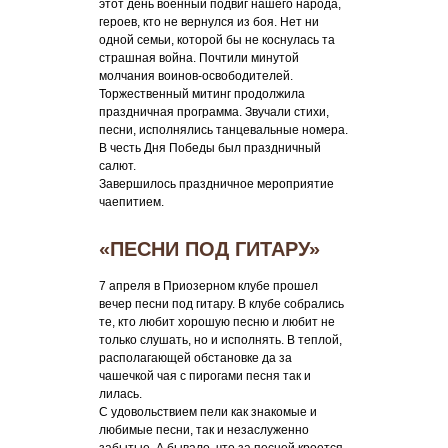
этот день военный подвиг нашего народа,
героев, кто не вернулся из боя. Нет ни
одной семьи, которой бы не коснулась та
страшная война. Почтили минутой
молчания воинов-освободителей.
Торжественный митинг продолжила
праздничная программа. Звучали стихи,
песни, исполнялись танцевальные номера.
В честь Дня Победы был праздничный
салют.
Завершилось праздничное мероприятие
чаепитием.
«ПЕСНИ ПОД ГИТАРУ»
7 апреля в Приозерном клубе прошел
вечер песни под гитару. В клубе собрались
те, кто любит хорошую песню и любит не
только слушать, но и исполнять. В теплой,
располагающей обстановке да за
чашечкой чая с пирогами песня так и
лилась.
С удовольствием пели как знакомые и
любимые песни, так и незаслуженно