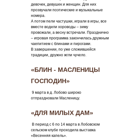
девочек, девушек и женщин. Для них
прозвучали поэтические и музыкальные
номера.
А потом пели частушки, играли в игры, все
вместе водили хороводы – зиму
провожали, а весну встречали. Празднично
– игровая программа закончилась дружным
чаепитием с блинами и пирогами.
В завершении, по уже сложившейся
традиции, дружно жгли чучело.
«БЛИН - МАСЛЕНИЦЫ
ГОСПОДИН»
9 марта в д. Лобово широко
отпраздновали Масленицу.
«ДЛЯ МИЛЫХ ДАМ»
В период с 6 по 14 марта в Лобовском
сельском клубе проходила выставка
«Весенняя капель».