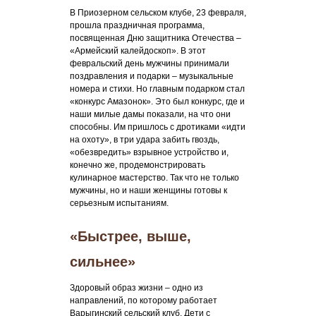
В Приозерном сельском клубе, 23 февраля,
прошла праздничная программа,
посвященная Дню защитника Отечества –
«Армейский калейдоскоп». В этот
февральский день мужчины принимали
поздравления и подарки – музыкальные
номера и стихи. Но главным подарком стал
«конкурс Амазонок». Это был конкурс, где и
наши милые дамы показали, на что они
способны. Им пришлось с дротиками «идти
на охоту», в три удара забить гвоздь,
«обезвредить» взрывное устройство и,
конечно же, продемонстрировать
кулинарное мастерство. Так что не только
мужчины, но и наши женщины готовы к
серьезным испытаниям.
«Быстрее, выше,
сильнее»
Здоровый образ жизни – одно из
направлений, по которому работает
Варыгинский сельский клуб. Дети с