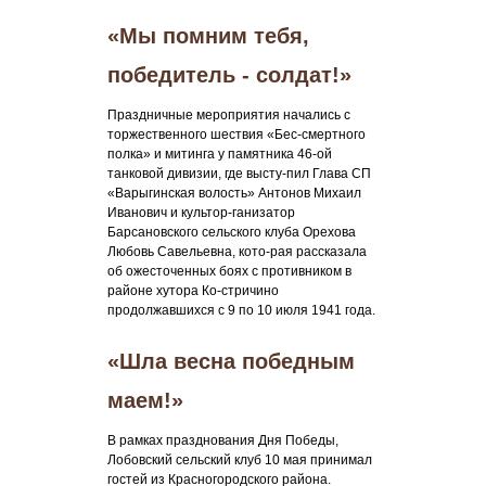
«Мы помним тебя,
победитель - солдат!»
Праздничные мероприятия начались с
торжественного шествия «Бес-смертного
полка» и митинга у памятника 46-ой
танковой дивизии, где высту-пил Глава СП
«Варыгинская волость» Антонов Михаил
Иванович и культор-ганизатор
Барсановского сельского клуба Орехова
Любовь Савельевна, кото-рая рассказала
об ожесточенных боях с противником в
районе хутора Ко-стричино
продолжавшихся с 9 по 10 июля 1941 года.
«Шла весна победным
маем!»
В рамках празднования Дня Победы,
Лобовский сельский клуб 10 мая принимал
гостей из Красногородского района.