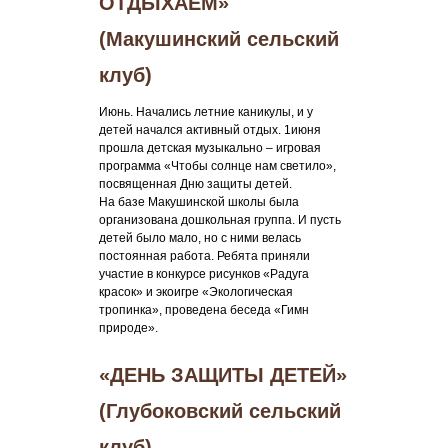
ОТДЫХАЕМ»
(Макушинский сельский
клуб)
Июнь. Начались летние каникулы, и у
детей начался активный отдых. 1июня
прошла детская музыкально – игровая
программа «Чтобы солнце нам светило»,
посвященная Дню защиты детей.
На базе Макушинской школы была
организована дошкольная группа. И пусть
детей было мало, но с ними велась
постоянная работа. Ребята приняли
участие в конкурсе рисунков «Радуга
красок» и экоигре «Экологическая
тропинка», проведена беседа «Гимн
природе».
«ДЕНЬ ЗАЩИТЫ ДЕТЕЙ»
(Глубоковский сельский
клуб)