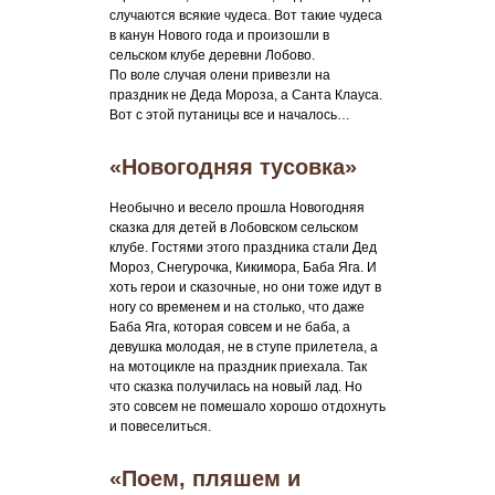
случаются всякие чудеса. Вот такие чудеса
в канун Нового года и произошли в
сельском клубе деревни Лобово.
По воле случая олени привезли на
праздник не Деда Мороза, а Санта Клауса.
Вот с этой путаницы все и началось…
«Новогодняя тусовка»
Необычно и весело прошла Новогодняя
сказка для детей в Лобовском сельском
клубе. Гостями этого праздника стали Дед
Мороз, Снегурочка, Кикимора, Баба Яга. И
хоть герои и сказочные, но они тоже идут в
ногу со временем и на столько, что даже
Баба Яга, которая совсем и не баба, а
девушка молодая, не в ступе прилетела, а
на мотоцикле на праздник приехала. Так
что сказка получилась на новый лад. Но
это совсем не помешало хорошо отдохнуть
и повеселиться.
«Поем, пляшем и