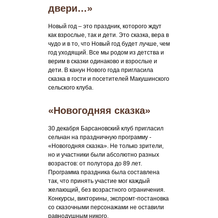
двери…»
Новый год – это праздник, которого ждут
как взрослые, так и дети. Это сказка, вера в
чудо и в то, что Новый год будет лучше, чем
год уходящий. Все мы родом из детства и
верим в сказки одинаково и взрослые и
дети. В канун Нового года пригласила
сказка в гости и посетителей Макушинского
сельского клуба.
«Новогодняя сказка»
30 декабря Барсановский клуб пригласил
сельчан на праздничную программу -
«Новогодняя сказка». Не только зрители,
но и участники были абсолютно разных
возрастов: от полутора до 89 лет.
Программа праздника была составлена
так, что принять участие мог каждый
желающий, без возрастного ограничения.
Конкурсы, викторины, экспромт-постановка
со сказочными персонажами не оставили
равнодушным никого.