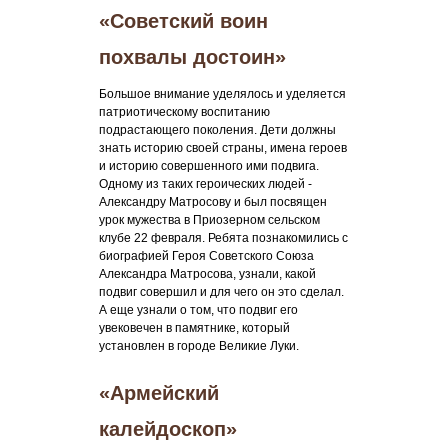
«Советский воин
похвалы достоин»
Большое внимание уделялось и уделяется
патриотическому воспитанию
подрастающего поколения. Дети должны
знать историю своей страны, имена героев
и историю совершенного ими подвига.
Одному из таких героических людей -
Александру Матросову и был посвящен
урок мужества в Приозерном сельском
клубе 22 февраля. Ребята познакомились с
биографией Героя Советского Союза
Александра Матросова, узнали, какой
подвиг совершил и для чего он это сделал.
А еще узнали о том, что подвиг его
увековечен в памятнике, который
установлен в городе Великие Луки.
«Армейский
калейдоскоп»