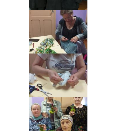
,
,
,