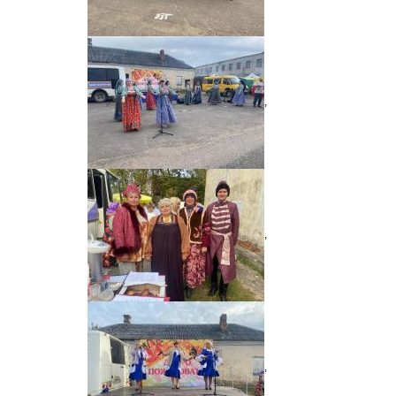
,
,
,