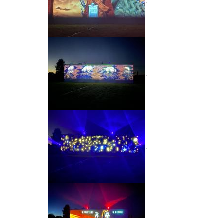
,
,
,