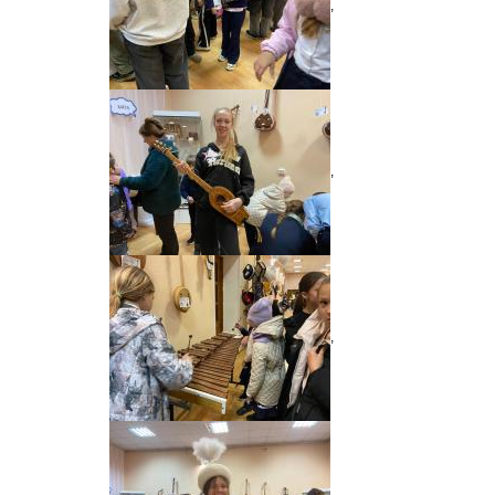
,
,
,