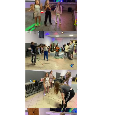
,
,
,