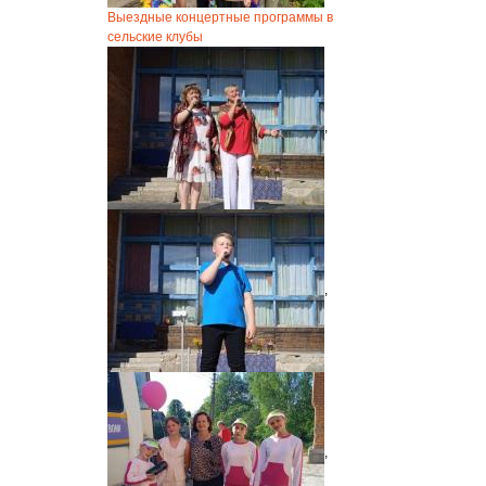
Выездные концертные программы в
сельские клубы
,
,
,