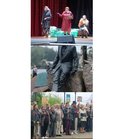
,
,
,