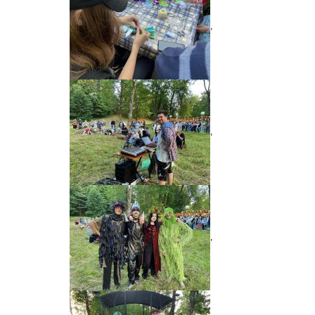
,
,
,