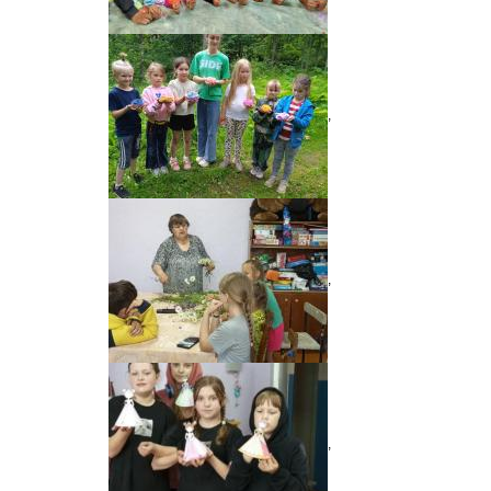
,
,
,