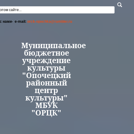
Перейти к основному содержанию
а поиска
с нами- e-mail:
orck-opochka@rambler.ru
Муниципальное
бюджетное
учреждение
культуры
"Опочецкий
районный
центр
культуры"
МБУК
"ОРЦК"