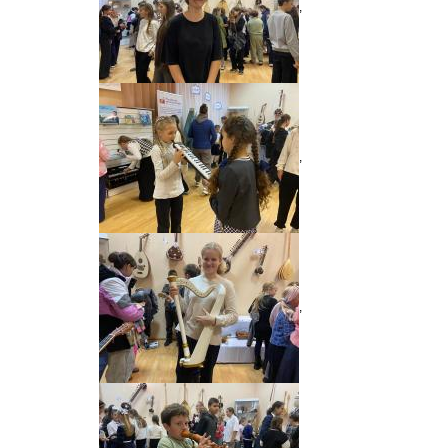
,
,
,