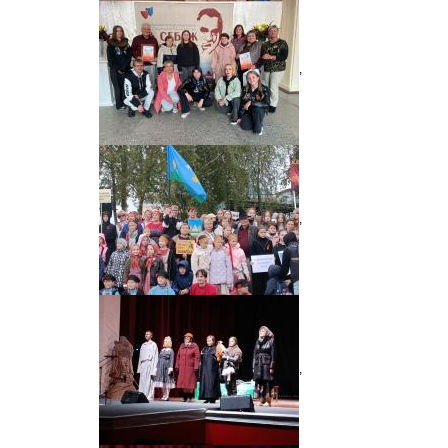
,
,
,