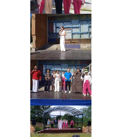
,
,
,