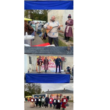
,
,
,