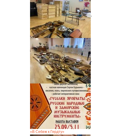
,
,
«В Себеж к Гердту»