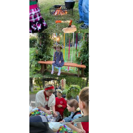
,
,
,