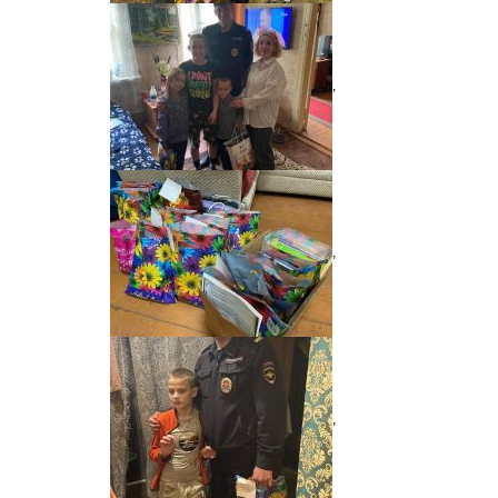
,
,
,