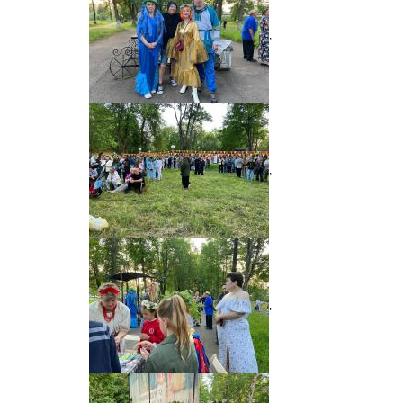
,
,
,