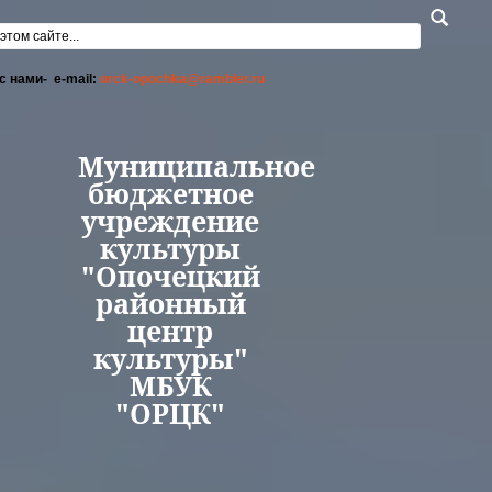
Перейти к основному содержанию
а поиска
с нами- e-mail:
orck-opochka@rambler.ru
Муниципальное
бюджетное
учреждение
культуры
"Опочецкий
районный
центр
культуры"
МБУК
"ОРЦК"