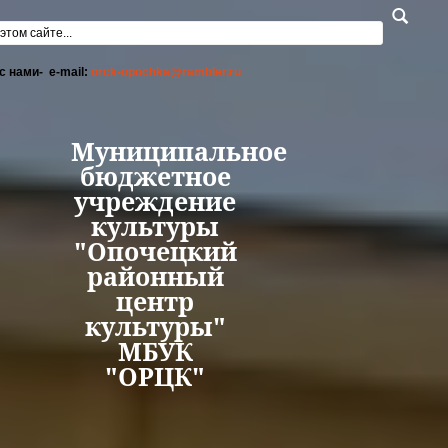
Перейти к основному содержанию
а поиска
с нами- e-mail:
orck-opochka@rambler.ru
Муниципальное
бюджетное
учреждение
культуры
"Опочецкий
районный
центр
культуры"
МБУК
"ОРЦК"