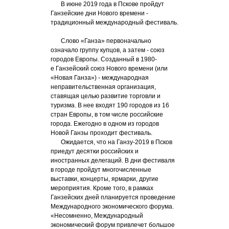
В июне 2019 года в Пскове пройдут
Ганзейские дни Нового времени -
традиционный международный фестиваль.
Слово «Ганза» первоначально
означало группу купцов, а затем - союз
городов Европы. Созданный в 1980-
е Ганзейский союз Нового времени (или
«Новая Ганза») - международная
неправительственная организация,
ставящая целью развитие торговли и
туризма. В нее входят 190 городов из 16
стран Европы, в том числе российские
города. Ежегодно в одном из городов
Новой Ганзы проходит фестиваль.
Ожидается, что на Ганзу-2019 в Псков
приедут десятки российских и
иностранных делегаций. В дни фестиваля
в городе пройдут многочисленные
выставки, концерты, ярмарки, другие
мероприятия. Кроме того, в рамках
Ганзейских дней планируется проведение
Международного экономического форума.
«Несомненно, Международный
экономический форум привлечет большое