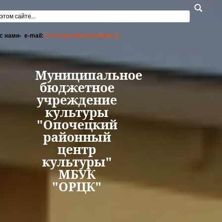
Перейти к основному содержанию
а поиска
с нами- e-mail:
orck-opochka@rambler.ru
Муниципальное
бюджетное
учреждение
культуры
"Опочецкий
районный
центр
культуры"
МБУК
"ОРЦК"