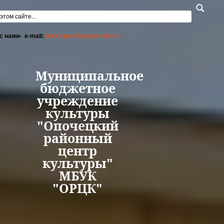
Перейти к основному содержанию
а поиска
с нами- e-mail:
orck-opochka@rambler.ru
Муниципальное
бюджетное
учреждение
культуры
"Опочецкий
районный
центр
культуры"
МБУК
"ОРЦК"