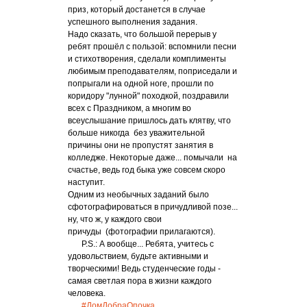
приз, который достанется в случае
успешного выполнения задания.
Надо сказать, что большой перерыв у
ребят прошёл с пользой: вспомнили песни
и стихотворения, сделали комплименты
любимым преподавателям, поприседали и
попрыгали на одной ноге, прошли по
коридору "лунной" походкой, поздравили
всех с Праздником, а многим во
всеуслышание пришлось дать клятву, что
больше никогда без уважительной
причины они не пропустят занятия в
колледже. Некоторые даже... помычали на
счастье, ведь год быка уже совсем скоро
наступит.
Одним из необычных заданий было
сфотографироваться в причудливой позе...
ну, что ж, у каждого свои
причуды (фотографии прилагаются).
P.S.: А вообще... Ребята, учитесь с
удовольствием, будьте активными и
творческими! Ведь студенческие годы -
самая светлая пора в жизни каждого
человека.
#ДомДобраОпочка