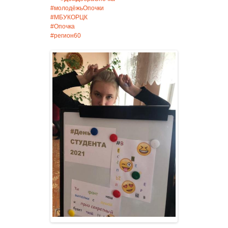
#молодёжьОпочки
#МБУКОРЦК
#Опочка
#регион60