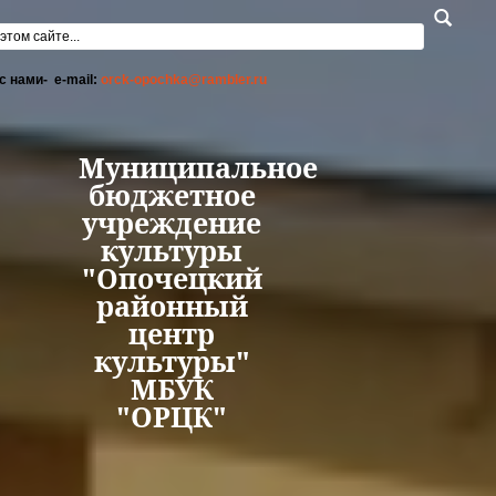
Перейти к основному содержанию
а поиска
с нами- e-mail:
orck-opochka@rambler.ru
Муниципальное
бюджетное
учреждение
культуры
"Опочецкий
районный
центр
культуры"
МБУК
"ОРЦК"