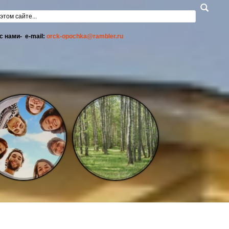
а поиска
с нами- e-mail:
orck-opochka@rambler.ru