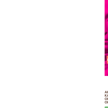
А
К
О
О