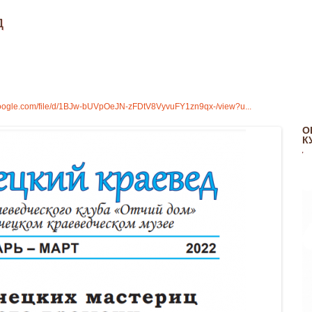
д
.google.com/file/d/1BJw-bUVpOeJN-zFDtV8VyvuFY1zn9qx-/view?u...
О
К