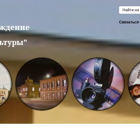
Форм
Связаться 
еждение
ьтуры"