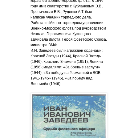
кораблей военно-морского флота. В 1946
году им в соавторстве с Кублановым Э.В.,
Проничевым В.В., Руденко А.Т. был
написан учебник торпедного дела.
Работал в Минно-торпедном управлении
Военно-Морского флота под руководством
Николая Герасимовича Кузнецова –
адмирала флота, Героя Советского Союза,
министра ВМФ.
И.И. Заведеев был награжден орденами:
Красной Звезды (1944), Красной Звезды
(1946), Красного Знамени (1951), Ленина
(1956); медалями: «За боевые заслуги»
(1944), «За победу на Германией в ВОВ
1941-1945» (1945), «За победу над
Японией» (1946).