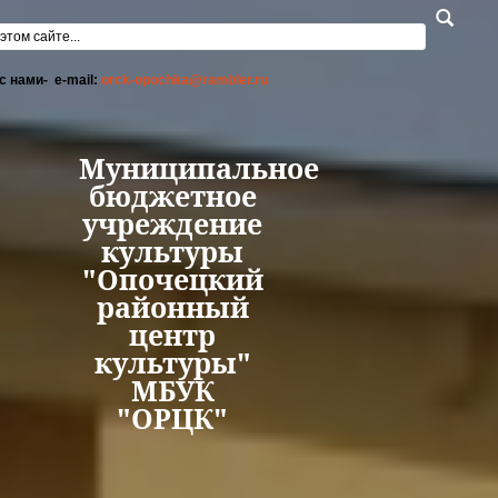
Перейти к основному содержанию
а поиска
с нами- e-mail:
orck-opochka@rambler.ru
Муниципальное
бюджетное
учреждение
культуры
"Опочецкий
районный
центр
культуры"
МБУК
"ОРЦК"