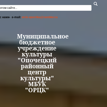
Перейти к основному содержанию
а поиска
с нами- e-mail:
orck-opochka@rambler.ru
Муниципальное
бюджетное
учреждение
культуры
"Опочецкий
районный
центр
культуры"
МБУК
"ОРЦК"