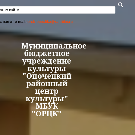
Перейти к основному содержанию
а поиска
с нами- e-mail:
orck-opochka@rambler.ru
Муниципальное
бюджетное
учреждение
культуры
"Опочецкий
районный
центр
культуры"
МБУК
"ОРЦК"