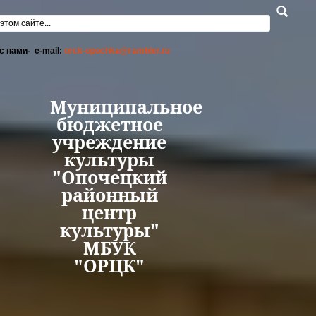
Перейти к основному содержанию
а поиска
с нами- e-mail:
orck-opochka@rambler.ru
Муниципальное
бюджетное
учреждение
культуры
"Опочецкий
районный
центр
культуры"
МБУК
"ОРЦК"