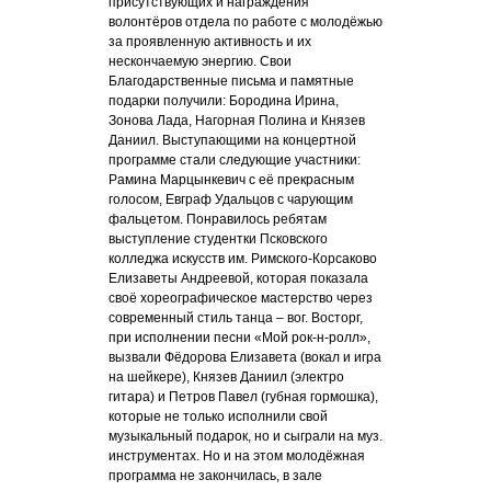
присутствующих и награждения
волонтёров отдела по работе с молодёжью
за проявленную активность и их
нескончаемую энергию. Свои
Благодарственные письма и памятные
подарки получили: Бородина Ирина,
Зонова Лада, Нагорная Полина и Князев
Даниил. Выступающими на концертной
программе стали следующие участники:
Рамина Марцынкевич с её прекрасным
голосом, Евграф Удальцов с чарующим
фальцетом. Понравилось ребятам
выступление студентки Псковского
колледжа искусств им. Римского-Корсаково
Елизаветы Андреевой, которая показала
своё хореографическое мастерство через
современный стиль танца – вог. Восторг,
при исполнении песни «Мой рок-н-ролл»,
вызвали Фёдорова Елизавета (вокал и игра
на шейкере), Князев Даниил (электро
гитара) и Петров Павел (губная гормошка),
которые не только исполнили свой
музыкальный подарок, но и сыграли на муз.
инструментах. Но и на этом молодёжная
программа не закончилась, в зале