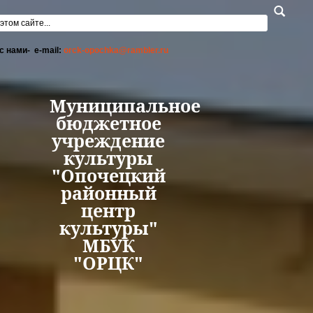
Перейти к основному содержанию
а поиска
с нами- e-mail:
orck-opochka@rambler.ru
Муниципальное
бюджетное
учреждение
культуры
"Опочецкий
районный
центр
культуры"
МБУК
"ОРЦК"