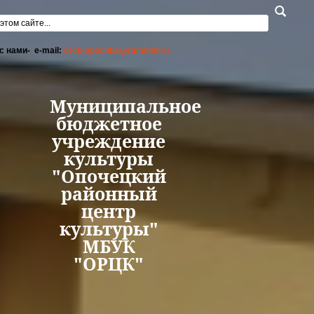
Перейти к основному содержанию
а поиска
с нами- e-mail:
orck-opochka@rambler.ru
Муниципальное
бюджетное
учреждение
культуры
"Опочецкий
районный
центр
культуры"
МБУК
"ОРЦК"