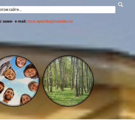
а поиска
с нами- e-mail:
orck-opochka@rambler.ru