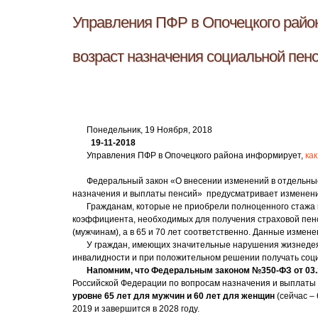
Управления ПФР в Опочецкого район
возраст назначения социальной пен
Понедельник, 19 Ноября, 2018
19
-11-2018
Управления ПФР в Опочецкого района информирует,
ка
Федеральный закон «О внесении изменений в отдельны
назначения и выплаты пенсий» предусматривает изменения
Гражданам, которые не приобрели полноценного стажа 
коэффициента, необходимых для получения страховой пенси
(мужчинам), а в 65 и 70 лет соответственно. Данные измен
У граждан, имеющих значительные нарушения жизнедея
инвалидности и при положительном решении получать соци
Напомним, что Федеральным законом №350-ФЗ от 03.
Российской Федерации по вопросам назначения и выплаты
уровне 65 лет для мужчин и 60 лет для женщин
(сейчас –
2019 и завершится в 2028 году.