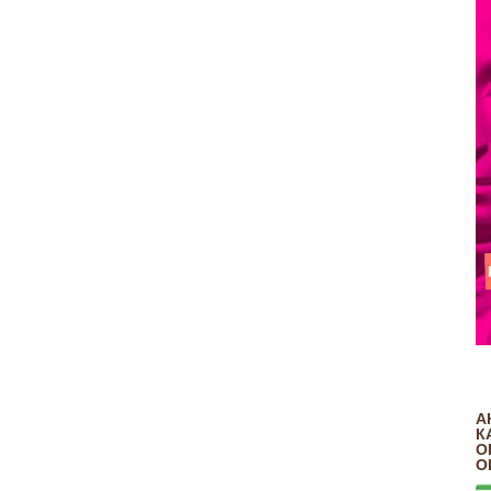
А
К
О
О