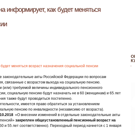
а информирует, как будет меняться
сии
О
К
к будет меняться возраст назначения социальной пенсии
е законодательные акты Российской Федерации по вопросам
, связанные с возрастом выхода на социальную пенсию.
и (или) требуемой величины индивидуального пенсионного
и, социальную пенсию будут назначать не в 60 (женщинам) и 65 лет
ения также будут проводиться постепенно.
тельности, имеется право обратиться за установлением
альную пенсию по инвалидности (независимо от возраста).
10.2018
«О внесении изменений в отдельные законодательные акты
 пенсий»
закреплен общеустановленный пенсионный возраст на
 60 и 55 лет соответственно). Переходный период начнется с 1 января