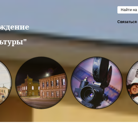
Форм
Связаться 
еждение
ьтуры"