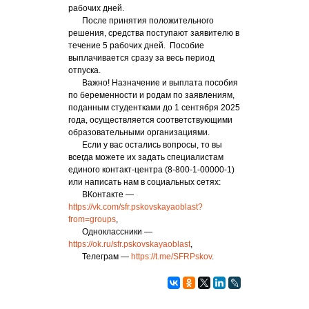
рабочих дней.
После принятия положительного
решения, средства поступают заявителю в
течение 5 рабочих дней. Пособие
выплачивается сразу за весь период
отпуска.
Важно! Назначение и выплата пособия
по беременности и родам по заявлениям,
поданным студентками до 1 сентября 2025
года, осуществляется соответствующими
образовательными организациями.
Если у вас остались вопросы, то вы
всегда можете их задать специалистам
единого контакт-центра (8-800-1-00000-1)
или написать нам в социальных сетях:
ВКонтакте —
https://vk.com/sfr.pskovskayaoblast?
from=groups
,
Одноклассники —
https://ok.ru/sfr.pskovskayaoblast
,
Телеграм —
https://t.me/SFRPskov
.