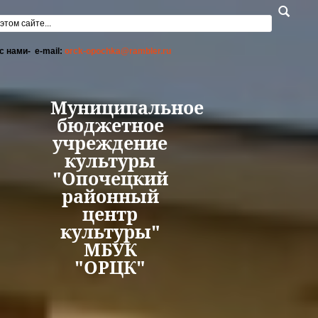
Перейти к основному содержанию
а поиска
с нами- e-mail:
orck-opochka@rambler.ru
Муниципальное
бюджетное
учреждение
культуры
"Опочецкий
районный
центр
культуры"
МБУК
"ОРЦК"