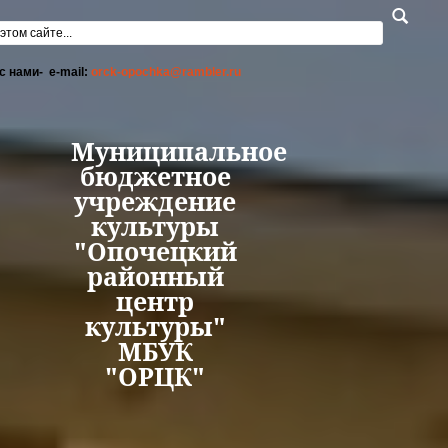
Перейти к основному содержанию
а поиска
с нами- e-mail:
orck-opochka@rambler.ru
Муниципальное
бюджетное
учреждение
культуры
"Опочецкий
районный
центр
культуры"
МБУК
"ОРЦК"