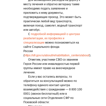
Для возмещения расходов на дорогу к
месту лечения и обратно ветерану также
необходимо подать заявление и
приложить к нему документы,
подтверждающие проезд. Это может быть
практически любой вид транспорта,
включая поезд, самолет, водный транспорт
или автобус.
С
подробной информацией о центрах
реабилитации, их профилях и
специализации
можно познакомиться на
сайте Социального фонда
России
(
https://sfr.gov.ru/about/rehabilitation_centers/about/
).
Отметим, участники СВО со званием
Героя России или инвалидностью первой
группы имеют право на внеочередное
лечение.
Если у вас остались вопросы, то
обратиться за консультацией можно по
телефону единого контакт-центра
взаимодействия с гражданами — 8 800 100
0001 (звонок бесплатный) или в
социальные сети Отделения СФР по
Псковской области: