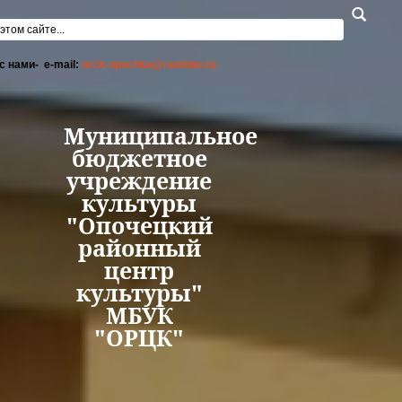
Перейти к основному содержанию
а поиска
с нами- e-mail:
orck-opochka@rambler.ru
Муниципальное
бюджетное
учреждение
культуры
"Опочецкий
районный
центр
культуры"
МБУК
"ОРЦК"