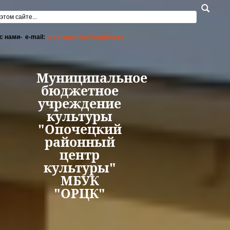
Перейти к основному содержанию
а поиска
с нами- e-mail:
orck-opochka@rambler.ru
Муниципальное
бюджетное
учреждение
культуры
"Опочецкий
районный
центр
культуры"
МБУК
"ОРЦК"