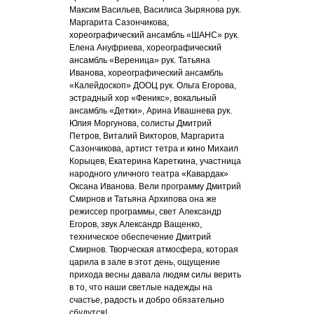
Максим Васильев, Василиса Зырянова рук.
Маргарита Сазончикова,
хореографический ансамбль «ШАНС» рук.
Елена Ануфриева, хореографический
ансамбль «Вереница» рук. Татьяна
Иванова, хореографический ансамбль
«Калейдоскоп» ДООЦ рук. Ольга Егорова,
эстрадный хор «Феникс», вокальный
ансамбль «Детки», Арина Ивашнева рук.
Юлия Моргунова, солисты Дмитрий
Петров, Виталий Викторов, Маргарита
Сазончикова, артист тетра и кино Михаил
Корыцев, Екатерина Кареткина, участница
народного уличного театра «Кавардак»
Оксана Иванова. Вели программу Дмитрий
Смирнов и Татьяна Архипова она же
режиссер программы, свет Александр
Егоров, звук Александр Ващенко,
техническое обеспечение Дмитрий
Смирнов. Творческая атмосфера, которая
царила в зале в этот день, ощущение
прихода весны давала людям силы верить
в то, что наши светлые надежды на
счастье, радость и добро обязательно
сбудутся!