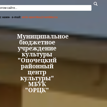
Перейти к основному содержанию
а поиска
с нами- e-mail:
orck-opochka@rambler.ru
Муниципальное
бюджетное
учреждение
культуры
"Опочецкий
районный
центр
культуры"
МБУК
"ОРЦК"